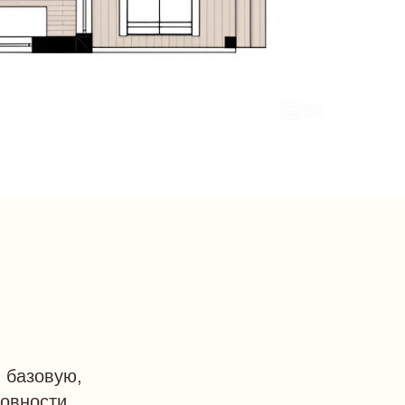
 базовую,
товности