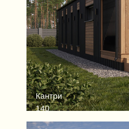
Кантри
140