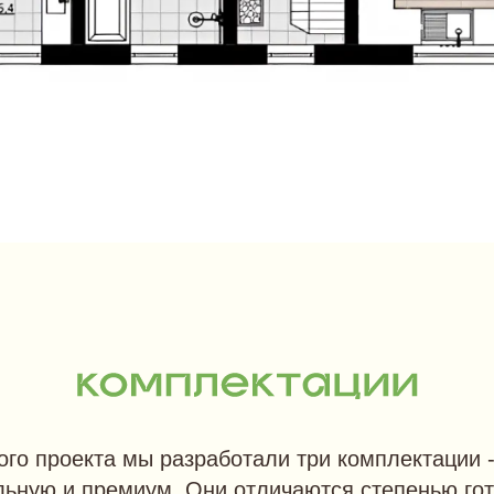
го проекта мы разработали три комплектации -
ьную и премиум. Они отличаются степенью го